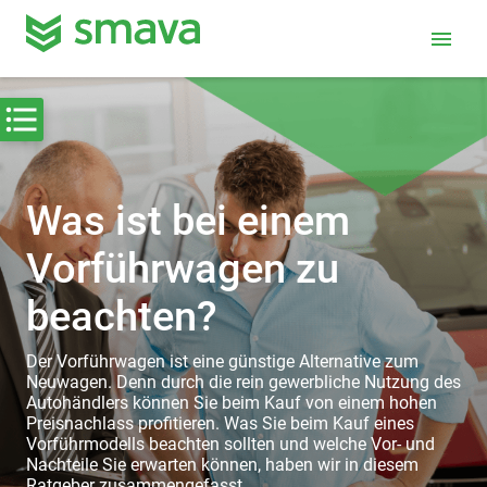
menu
Was ist bei einem
Vorführwagen zu
beachten?
Der Vorführwagen ist eine günstige Alternative zum
Neuwagen. Denn durch die rein gewerbliche Nutzung des
Autohändlers können Sie beim Kauf von einem hohen
Preisnachlass profitieren. Was Sie beim Kauf eines
Vorführmodells beachten sollten und welche Vor- und
Nachteile Sie erwarten können, haben wir in diesem
Ratgeber zusammengefasst.