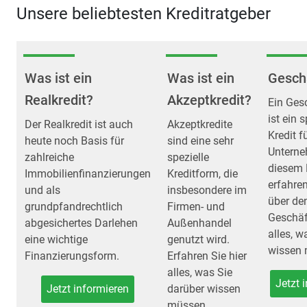
Unsere beliebtesten Kreditratgeber
Was ist ein
Was ist ein
Geschä
Realkredit?
Akzeptkredit?
Ein Ges
ist ein s
Der Realkredit ist auch
Akzeptkredite
Kredit f
heute noch Basis für
sind eine sehr
Unterne
zahlreiche
spezielle
diesem 
Immobilienfinanzierungen
Kreditform, die
erfahre
und als
insbesondere im
über de
grundpfandrechtlich
Firmen- und
Geschäf
abgesichertes Darlehen
Außenhandel
alles, w
eine wichtige
genutzt wird.
wissen 
Finanzierungsform.
Erfahren Sie hier
alles, was Sie
Jetzt 
Jetzt informieren
darüber wissen
müssen.