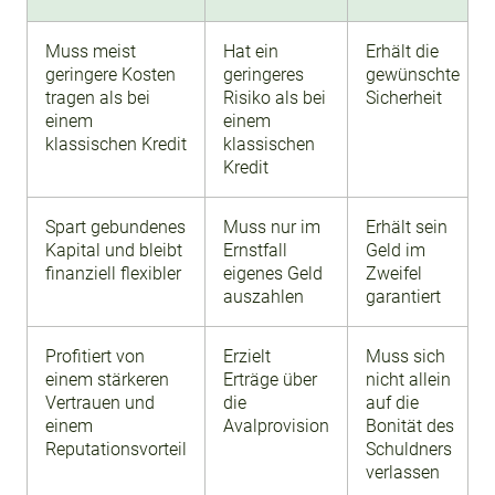
Muss meist
Hat ein
Erhält die
geringere Kosten
geringeres
gewünschte
tragen als bei
Risiko als bei
Sicherheit
einem
einem
klassischen Kredit
klassischen
Kredit
Spart gebundenes
Muss nur im
Erhält sein
Kapital und bleibt
Ernstfall
Geld im
finanziell flexibler
eigenes Geld
Zweifel
auszahlen
garantiert
Profitiert von
Erzielt
Muss sich
einem stärkeren
Erträge über
nicht allein
Vertrauen und
die
auf die
einem
Avalprovision
Bonität des
Reputationsvorteil
Schuldners
verlassen