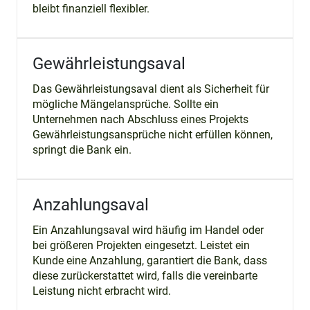
bleibt finanziell flexibler.
Gewährleistungsaval
Das Gewährleistungsaval dient als Sicherheit für
mögliche Mängelansprüche. Sollte ein
Unternehmen nach Abschluss eines Projekts
Gewährleistungsansprüche nicht erfüllen können,
springt die Bank ein.
Anzahlungsaval
Ein Anzahlungsaval wird häufig im Handel oder
bei größeren Projekten eingesetzt. Leistet ein
Kunde eine Anzahlung, garantiert die Bank, dass
diese zurückerstattet wird, falls die vereinbarte
Leistung nicht erbracht wird.