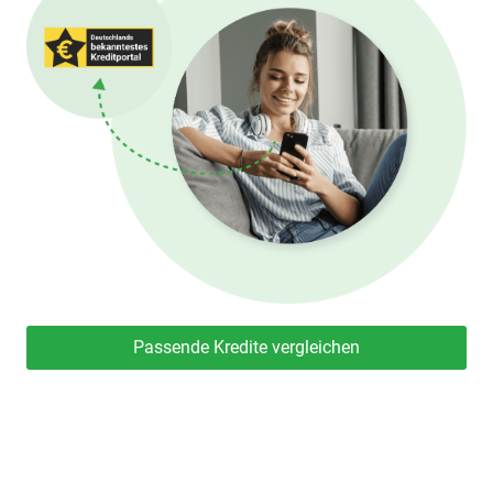
Passende Kredite vergleichen