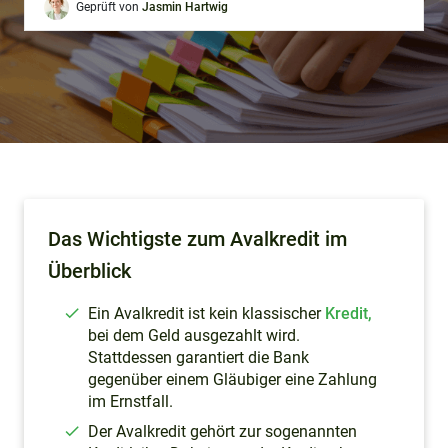
Geprüft von
Jasmin Hartwig
Das Wichtigste zum Avalkredit im
Überblick
Ein Avalkredit ist kein klassischer
Kredit,
bei dem Geld ausgezahlt wird.
Stattdessen garantiert die Bank
gegenüber einem Gläubiger eine Zahlung
im Ernstfall.
Der Avalkredit gehört zur sogenannten