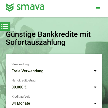
menu
Günstige Bankkredite mit
Sofortauszahlung
Verwendung
Nettokreditbetrag
Kreditlaufzeit