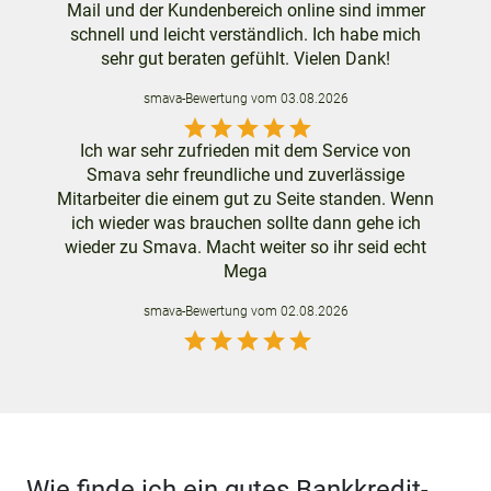
Mail und der Kundenbereich online sind immer
schnell und leicht verständlich. Ich habe mich
sehr gut beraten gefühlt. Vielen Dank!
smava
-Bewertung vom
03.08.2026
star
star
star
star
star
Ich war sehr zufrieden mit dem Service von
Smava sehr freundliche und zuverlässige
Mitarbeiter die einem gut zu Seite standen. Wenn
ich wieder was brauchen sollte dann gehe ich
wieder zu Smava. Macht weiter so ihr seid echt
Mega
smava
-Bewertung vom
02.08.2026
star
star
star
star
star
Wie finde ich ein gutes Bankkredit-