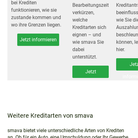
bei Krediten
Bearbeitungszeit
Kreditant
funktionieren, wie sie
verkürzen,
beeinflus
zustande kommen und
welche
wie Sie di
wo ihre Grenzen liegen.
Kreditarten sich
Auszahlu
eignen – und
beschleun
Jetzt informieren
wie smava Sie
können, l
dabei
hier.
unterstützt.
Jet
Jetzt
inform
informieren
Weitere Kreditarten von smava
smava bietet viele unterschiedliche Arten von Krediten
an. Ob für ein Auto, eine Umschuldung oder Ihr Gewerbe