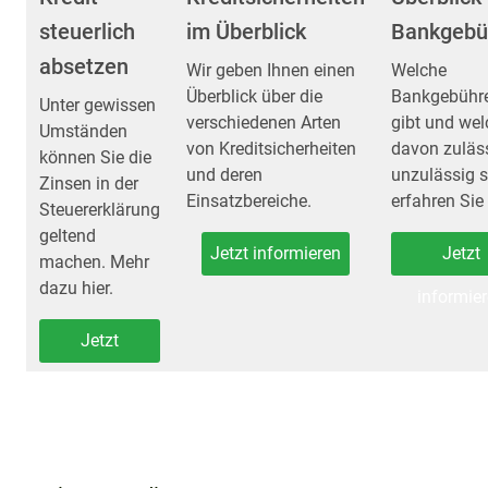
steuerlich
im Überblick
Bankgebü
absetzen
Wir geben Ihnen einen
Welche
Überblick über die
Bankgebühr
Unter gewissen
verschiedenen Arten
gibt und wel
Umständen
von Kreditsicherheiten
davon zuläss
können Sie die
und deren
unzulässig s
Zinsen in der
Einsatzbereiche.
erfahren Sie 
Steuererklärung
geltend
Jetzt informieren
Jetzt
machen. Mehr
dazu hier.
informie
Jetzt
informieren