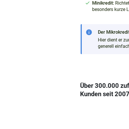
Minikredit:
Richtet
besonders kurze 
info
Der Mikrokredit
Hier dient er z
generell einfa
Über 300.000 zu
Kunden seit 200