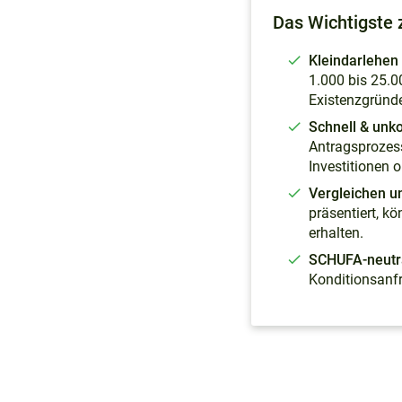
Das Wichtigste 
Kleindarlehen
Was ist ein Mikrokredit?
1.000 bis 25.0
Existenzgründe
Voraussetzungen
Schnell & unko
Kundenbewertungen
Antragsprozess
Investitionen 
Unsere Tipps für bessere
Kreditchancen
Vergleichen u
präsentiert, k
Mikrokredit beantragen
erhalten.
Rolle der SCHUFA
SCHUFA-neutra
Konditionsanf
Wie bekomme ich schnell
einen Mikrokredit?
FAQs