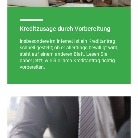
Kreditzusage durch Vorbereitung
Insbesondere im Internet ist ein Kreditantrag
schnell gestellt; ob er allerdings bewilligt wird,
steht auf einem anderen Blatt. Lesen Sie
daher jetzt, wie Sie Ihren Kreditantrag richtig
vorbereiten.