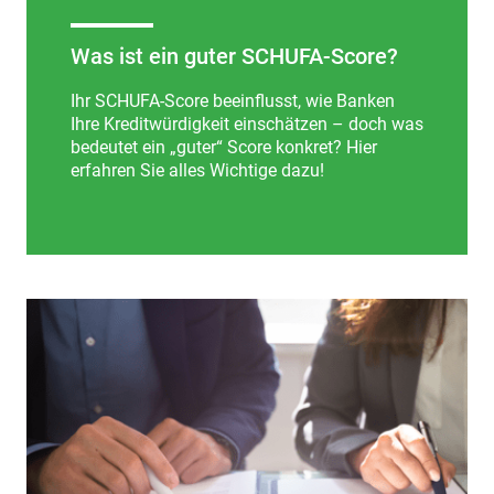
Was ist ein guter SCHUFA-Score?
Ihr SCHUFA-Score beeinflusst, wie Banken
Ihre Kreditwürdigkeit einschätzen – doch was
bedeutet ein „guter“ Score konkret? Hier
erfahren Sie alles Wichtige dazu!