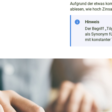
Aufgrund der etwas ko
ablesen, wie hoch Zinsa
info
Hinweis
Der Begriff „Ti
als Synonym fü
mit konstanter 