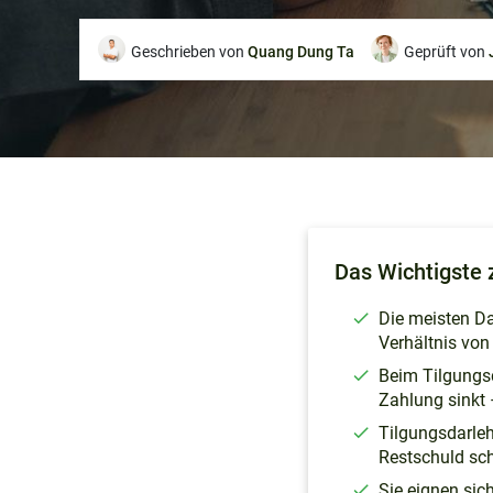
Geschrieben von
Quang Dung Ta
Geprüft von
Überblick
Das Wichtigste 
Was ist ein
Tilgungsdarlehen?
Die meisten Da
Verhältnis von
Wofür eignet sich ein
Tilgungsdarlehen?
Beim Tilgungsd
Zahlung sinkt 
Wie berechnen sich
Kosten?
Tilgungsdarle
Restschuld sch
FAQs
Sie eignen si