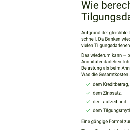
Wie berec
Tilgungsd
Aufgrund der gleichblei
schnell. Da Banken wied
vielen Tilgungsdarlehen
Das wiederum kann – bei
Annuitätendarlehen führ
Belastung als beim Ann
Was die Gesamtkosten an
dem Kreditbetrag,
dem Zinssatz,
der Laufzeit und
dem Tilgungsrhyt
Eine gängige Formel zu