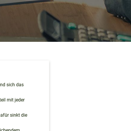
end sich das
il mit jeder
für sinkt die
reichendem