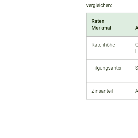
vergleichen:
Raten
Merkmal
A
Ratenhöhe
G
L
Tilgungsanteil
S
Zinsanteil
A