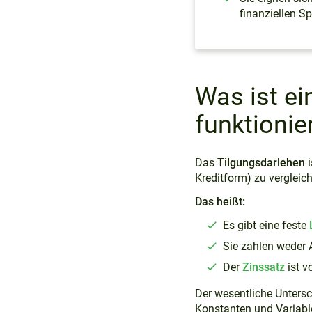
Weitere Themen
finanziellen S
Was ist ei
funktionie
Das
Tilgungsdarlehen
i
Kreditform) zu vergleic
Das heißt:
Es gibt eine feste
Sie zahlen weder
Der
Zinssatz
ist v
Der wesentliche Untersc
Konstanten und Variable