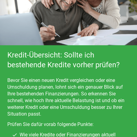
Kredit-Übersicht: Sollte ich
bestehende Kredite vorher prüfen?
Bevor Sie einen neuen Kredit vergleichen oder eine
Umschuldung planen, lohnt sich ein genauer Blick auf
Ihre bestehenden Finanzierungen. So erkennen Sie
schnell, wie hoch Ihre aktuelle Belastung ist und ob ein
weiterer Kredit oder eine Umschuldung besser zu Ihrer
Situation passt.
Prüfen Sie dafür vorab folgende Punkte:
Wie viele Kredite oder Finanzierungen aktuell