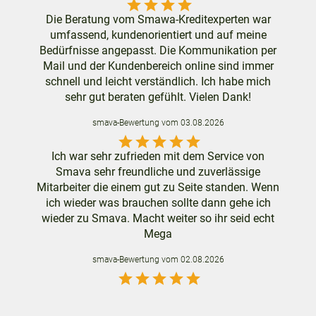
star
star
star
star
Die Beratung vom Smawa-Kreditexperten war
umfassend, kundenorientiert und auf meine
Bedürfnisse angepasst. Die Kommunikation per
Mail und der Kundenbereich online sind immer
schnell und leicht verständlich. Ich habe mich
sehr gut beraten gefühlt. Vielen Dank!
smava
-Bewertung vom
03.08.2026
star
star
star
star
star
Ich war sehr zufrieden mit dem Service von
Smava sehr freundliche und zuverlässige
Mitarbeiter die einem gut zu Seite standen. Wenn
ich wieder was brauchen sollte dann gehe ich
wieder zu Smava. Macht weiter so ihr seid echt
Mega
smava
-Bewertung vom
02.08.2026
star
star
star
star
star