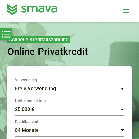
menu
Schnelle Kreditauszahlung
Online-Privatkredit
Verwendung
Nettokreditbetrag
Kreditlaufzeit