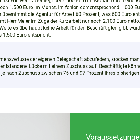
ienst von Herr Meier liegt bei 2.500 Euro im Monat. Durch eine 
 noch 1.500 Euro im Monat. Im fehlen dementsprechend 1.000 Eur
 übernimmt die Agentur für Arbeit 60 Prozent, was 600 Euro ents
t Herr Meier im Zuge der Kurzarbeit nur noch 2.100 Euro netto.
f Weiteres überhaupt keine Arbeit für den Beschäftigten gibt, wür
s 1.500 Euro entspricht.
ensverluste der eigenen Belegschaft abzufedern, stocken manch
e entstandene Lücke mit einem Zuschuss auf. Beschäftigte könne
t je nach Zuschuss zwischen 75 und 97 Prozent ihres bisherigen
Voraussetzungen 