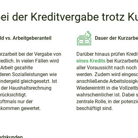
ei der Kreditvergabe trotz K
ld vs. Arbeitgeberanteil
Dauer der Kurzarbe
rzarbeit bei der Vergabe von
Darüber hinaus prüfen Kredi
edlich. In vielen Fällen wird
eines Kredits
bei Kurzarbeite
 Arbeit gezahlte
aller Voraussicht nach noch 
deren Sozialleistungen wie
werden. Zudem wird eingesch
ndergeld gleichgesetzt. Ist
anschließende Arbeitslosigke
ei der Haushaltsrechnung
Wiedereintritt in die Vollzei
ücksichtigt.
wahrscheinlicher ist. Dabei s
ftmals nur der
zentrale Rolle, in der potenz
Einkommen gewertet.
beschäftigt sind.
andskunden