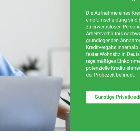
Die Aufnahme eines Kre
eine Umschuldung sind gr
zu erwerbslosen Persone
Arbeitsverhältnis nachwe
grundlegenden Annahmekri
Kreditvergabe innerhalb
fester Wohnsitz in Deut
regelmäßiges Einkommen
potenzielle Kreditnehmer
der Probezeit befindet.
Günstige Privatkred