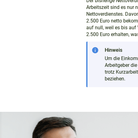
Der bisherige Nettoverd
Arbeitszeit sind es nur
Nettoverdienstes. Davon
2.500 Euro netto bekomm
auf null, weil es bis au
2.500 Euro erhalten, wa
info
Hinweis
Um die Einkomm
Arbeitgeber di
trotz Kurzarbei
beziehen.