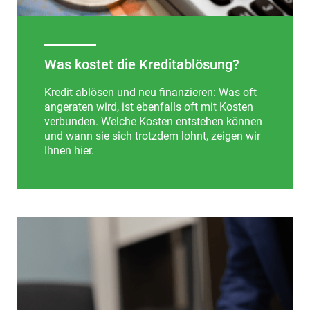
Was kostet die Kreditablösung?
Kredit ablösen und neu finanzieren: Was oft
angeraten wird, ist ebenfalls oft mit Kosten
verbunden. Welche Kosten entstehen können
und wann sie sich trotzdem lohnt, zeigen wir
Ihnen hier.