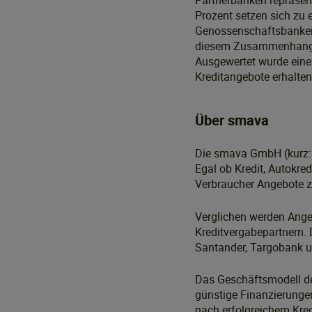
Partnerbanken repräsent
Prozent setzen sich zu 
Genossenschaftsbanken
diesem Zusammenhang Ba
Ausgewertet wurde eine 
Kreditangebote erhalte
Über smava
Die smava GmbH (kurz: s
Egal ob Kredit, Autokre
Verbraucher Angebote z
Verglichen werden Ange
Kreditvergabepartnern.
Santander, Targobank u
Das Geschäftsmodell de
günstige Finanzierung
nach erfolgreichem Kred