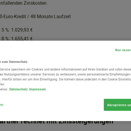
anfallenden Zinskosten.
0-Euro-Kredit / 48 Monate Laufzeit
t 5 %: 1.029,93 €
t 8 %: 1.655,41 €
 €
Nur essen
0-Euro-Kredit / 84 Monate Laufzeit
en zum Datenschutz
Service speichern wir Cookies und andere Informationen auf Ihren Geräten und rufen dies
t 5 %: 10.972,20 €
das Nutzungserlebnis unserer Services zu verbessern, sowie personalisierte Empfehlunge
. Hierfür bitten wir um Ihre Einwilligung. Sie können diese jederzeit in den Cookie Einstel
t 8 %: 17.855,38 €
fen.
weise:
Datenschutz
Impressum
8 €
en
Akzeptieren un
genen Zinsen: Die Hälfte der Banken und
artner rechnet mit Zinssteigerungen