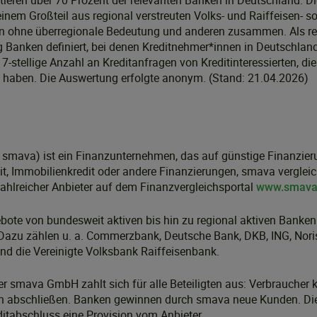
ieren über 70 Prozent der relevanten Banken in Deutschland. Di
einem Großteil aus regional verstreuten Volks- und Raiffeisen- s
 ohne überregionale Bedeutung und anderen zusammen. Als rel
nken definiert, bei denen Kreditnehmer*innen in Deutschland 
7-stellige Anzahl an Kreditanfragen von Kreditinteressierten, d
n haben. Die Auswertung erfolgte anonym. (Stand: 21.04.2026)
mava) ist ein Finanzunternehmen, das auf günstige Finanzierung
dit, Immobilienkredit oder andere Finanzierungen, smava vergleic
ahlreicher Anbieter auf dem Finanzvergleichsportal
www.smava
bote von bundesweit aktiven bis hin zu regional aktiven Banke
 Dazu zählen u. a. Commerzbank, Deutsche Bank, DKB, ING, Nori
nd die Vereinigte Volksbank Raiffeisenbank.
r smava GmbH zahlt sich für alle Beteiligten aus: Verbraucher
en abschließen. Banken gewinnen durch smava neue Kunden. D
itabschluss eine Provision vom Anbieter.