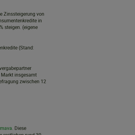
ne Zinssteigerung von
onsumentenkredite in
% steigen. (eigene
nkredite (Stand:
tvergabepartner
m Markt insgesamt
Befragung zwischen 12
. Diese
smava