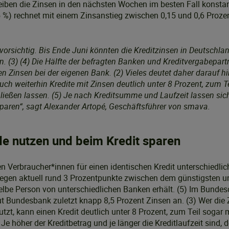
eiben die Zinsen in den nächsten Wochen im besten Fall konstan
5 %) rechnet mit einem Zinsanstieg zwischen 0,15 und 0,6 Proz
)
vorsichtig. Bis Ende Juni könnten die Kreditzinsen in Deutschlan
n. (3) (4) Die Hälfte der befragten Banken und Kreditvergabepart
n Zinsen bei der eigenen Bank. (2) Vieles deutet daher darauf hi
ch weiterhin Kredite mit Zinsen deutlich unter 8 Prozent, zum T
ließen lassen. (5) Je nach Kreditsumme und Laufzeit lassen sic
paren“, sagt Alexander Artopé, Geschäftsführer von smava.
de nutzen und beim Kredit sparen
Verbraucher*innen für einen identischen Kredit unterschiedlic
liegen aktuell rund 3 Prozentpunkte zwischen dem günstigsten 
elbe Person von unterschiedlichen Banken erhält. (5) Im Bundesd
t Bundesbank zuletzt knapp 8,5 Prozent Zinsen an. (3) Wer die 
zt, kann einen Kredit deutlich unter 8 Prozent, zum Teil sogar m
Je höher der Kreditbetrag und je länger die Kreditlaufzeit sind, d