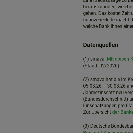
Eine Kreditzusage zu be
herauszufinden, welche
gehen. Das kostet Zeit 
finanzcheck.de macht da
welche Bank ihnen eine
Datenquellen
(1) smava:
Mit diesen 
(Stand: 02/2026)
(2) smava hat die im K
05.03.26 – 30.03.26 ano
Jahreszinssatz neu ver
(Bundesdurchschnitt) un
Einschätzungen pro Fr
Zur Übersicht
der Banke
(3) Deutsche Bundesba
Banken / Konsumentenk