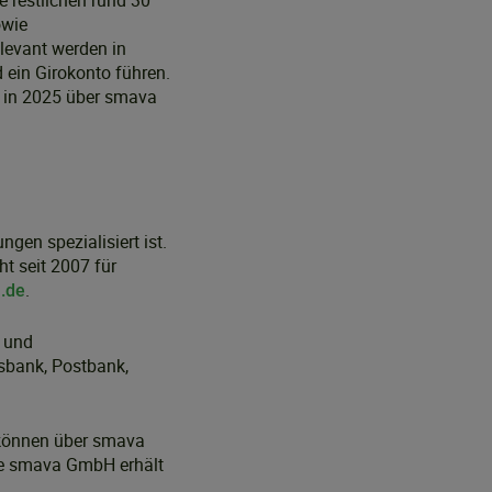
e restlichen rund 30
owie
evant werden in
ein Girokonto führen.
ie in 2025 über smava
en spezialisiert ist.
ht seit 2007 für
.
.de
n und
sbank, Postbank,
 können über smava
ie smava GmbH erhält