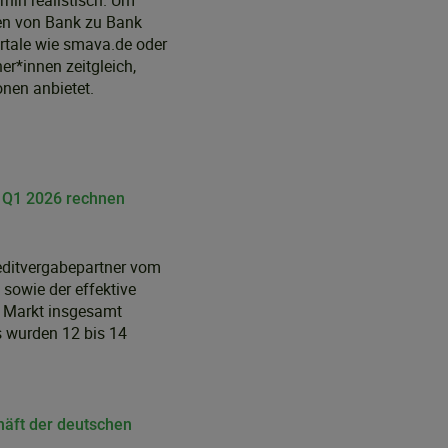
hin realistisch. Um
en von Bank zu Bank
ortale wie smava.de oder
r*innen zeitgleich,
nen anbietet.
n Q1 2026 rechnen
editvergabepartner vom
sowie der effektive
m Markt insgesamt
s wurden 12 bis 14
häft der deutschen