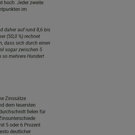
t hoch. Jeder zweite
entpunkten im
d daher auf rund 8,6 bis
ner (50,0 %) rechnet
n, dass sich durch einen
eil sogar zwischen 5
h so mehrere Hundert
he Zinssätze
und dem teuersten
urchschnitt fielen für
Zinsunterschiede
it 5 oder 6 Prozent
esto deutlicher