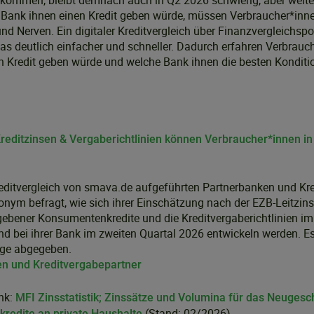
kommen, bleibt demnach auch in Q2 2026 schwierig, aber weiter
 Bank ihnen einen Kredit geben würde, müssen Verbraucher*inn
und Nerven. Ein digitaler Kreditvergleich über Finanzvergleichsp
s deutlich einfacher und schneller. Dadurch erfahren Verbrauche
n Kredit geben würde und welche Bank ihnen die besten Konditio
Kreditzinsen & Vergaberichtlinien können Verbraucher*innen i
reditvergleich von smava.de aufgeführten Partnerbanken und Kr
nym befragt, wie sich ihrer Einschätzung nach der EZB-Leitzins 
gebener Konsumentenkredite und die Kreditvergaberichtlinien i
d bei ihrer Bank im zweiten Quartal 2026 entwickeln werden. E
age abgegeben.
n und Kreditvergabepartner
nk:
MFI Zinsstatistik; Zinssätze und Volumina für das Neugesc
(Stand: 02/2026)
redite an private Haushalte