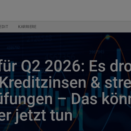
EDIT
KARRIERE
für Q2 2026: Es dr
Kreditzinsen & str
üfungen – Das kön
r jetzt tun