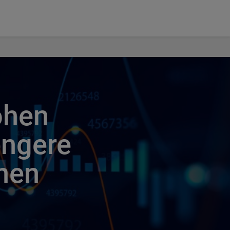
ohen
engere
nen