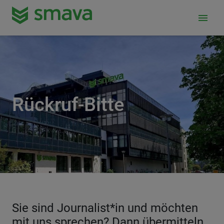
menu
Rückruf-Bitte
Sie sind Journalist*in und möchten
mit uns sprechen? Dann übermitteln