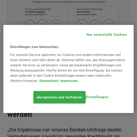
Nur essentielle Cookies
Einstellungen zum Datenschutz
Für unseren Service speichern wir Cookies und andere Informationen auf
Ihren Geräten und rufen diese ab. Manche helfen uns, das Nutzungserlebnis
unserer Services zu verbessern, sowie personalisierte Empfehlungen und
Werbung auszuspielen. Hierfür bitten wir um Ihre Einwilligung. Sie können
Zinsanstieg könnte sich in den
diese jederzeit in den Cookie Einstellungen ändern oder widerrufen.
Weitere Hinweise:
Datenschutz
Impressum
kommenden 3 Monaten
abschwächen – Zinsunterschiede
Einstellungen
Akzeptieren und fortfahren
zwischen Banken könnten größer
werden
„Die Ergebnisse von smavas Banken-Umfrage deuten
Veränderungen sowohl im gesamten Kreditmarkt als