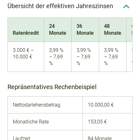
Übersicht der effektiven Jahreszinsen
24
36
48
60
Ratenkredit
Monate
Monate
Monate
Mo
3.000 € –
3,99 %
3,99 %
3,99 %
3,9
10.000 €
– 7,69
– 7,69
– 7,69
– 7
%
%
%
%
Repräsentatives Rechenbeispiel
Nettodarlehensbetrag
10.000,00 €
Monatliche Rate
153,05 €
Laufzeit
84 Monate