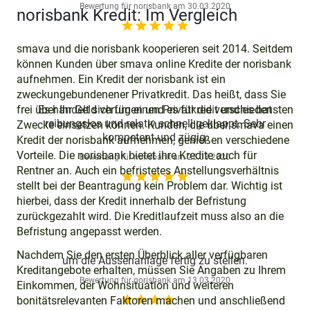
Bewertung für
norisbank
am
30.03.2020
norisbank Kredit: Im Vergleich
star_rate
star_rate
star_rate
star_rate
star_rate
smava und die norisbank kooperieren seit 2014. Seitdem
können Kunden über smava online Kredite der norisbank
aufnehmen. Ein Kredit der norisbank ist ein
zweckungebundenener Privatkredit. Das heißt, dass Sie
frei über Ihr Geld verfügen und es für die verschiedensten
Es handelt sich um einen Privatkredit und es hat
reibungslos und relativ schnell geklappt. Sehr
Zwecke einsetzen können. Kunden, die über smava einen
kompetent und zügig.
Kredit der norisbank aufnehmen, genießen verschiedene
Vorteile. Die norisbank bietet ihre Kredite auch für
Bewertung für
norisbank
am
25.03.2020
Rentner an. Auch ein befristetes Anstellungsverhältnis
star_rate
star_rate
star_rate
star_rate
star_rate
stellt bei der Beantragung kein Problem dar. Wichtig ist
hierbei, dass der Kredit innerhalb der Befristung
zurückgezahlt wird. Die Kreditlaufzeit muss also an die
Befristung angepasst werden.
Nachdem Sie den ersten Überblick aller verfügbaren
um die Aussenanlage fertig zu stellen.
Kreditangebote erhalten, müssen Sie Angaben zu Ihrem
Bewertung für
norisbank
am
13.03.2020
Einkommen, der Wohnsituation und weiteren
star_rate
star_rate
star_rate
star_rate
bonitätsrelevanten Faktoren machen und anschließend