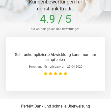
Kundenbewertungen für
norisbank Kredit
:
4.9
/
5
auf Grundlage von
866
Bewertungen.
Sehr unkomplizierte Abwicklung kann man nur
empfehlen
Bewertung für
norisbank
am
29.04.2020
star_rate
star_rate
star_rate
star_rate
star_rate
Perfekt Bank und schnelle Überweisung