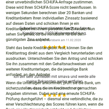
einer unverbindlichen SCHUFA-Anfrage zustimmen.
Diese wird Ihren SCHUFA-Score nicht beeinflussen. In
wenigen Sekunden berechnen über 20 Banken und
Kreditanbietern Ihren individuellen Zinssatz basierend
auf diesen Daten und schicken Ihnen je ein
Schneller unkomplizierter Kredit zu fairen
Kreditangebot mit Ihrem persönlichen Zinssatz. Nun
Konditionen. 100%Weiterempfehlung.
sehen Sie genau, ob die norisbank für Sie den
günstigsten Zins anbietet.
Bewertung für
norisbank
am
11.02.2020
star_rate
star_rate
star_rate
star_rate
star_rate
Steht das beste Kreditangebot fest, können Sie den
Kreditantrag direkt aus dem Vergleich herunterladen und
ausdrucken. Unterschreiben Sie den Antrag und schicken
Sie ihn zusammen mit den Gehaltsnachweisen und
weiteren Kreditunterlagen, die die jeweilige Bank
anfordert, an den Anbieter.
Ich bin sehr zufrieden mit smava und werde alle
meine Bekannten weiter entfielen
Wenn die Unterlagen ankommen, prüft sie die Bank, um
sicherzustellen, dass die im Kreditrechner gemachten
Bewertung für
norisbank
am
10.01.2020
Angaben stimmen. Dabei wird eine erneute SCHUFA-
star_rate
star_rate
star_rate
star_rate
star_rate
Prüfung durchgeführt – diesmal eine verbindliche, die zu
einer Verschlechterung des Scores führen kann, wenn die