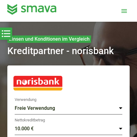
menu
Zinsen und Konditionen im Vergleich
Kreditpartner - norisbank
Verwendung
Nettokreditbetrag