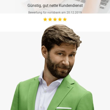
Günstig, gut nette Kundendienst
Bewertung für
norisbank
am
20.12.2019
star_rate
star_rate
star_rate
star_rate
star_rate
Sehr nette und gute Beratung bin sehr zufrieden und
wünsche euch allen schöne Feiertage
Bewertung für
norisbank
am
20.12.2019
star_rate
star_rate
star_rate
star_rate
star_rate