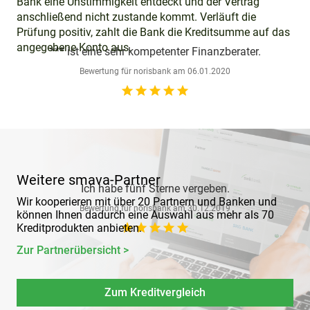
Bank eine Unstimmigkeit entdeckt und der Vertrag
anschließend nicht zustande kommt. Verläuft die
Prüfung positiv, zahlt die Bank die Kreditsumme auf das
angegebene Konto aus.
*** ist eine sehr kompetenter Finanzberater.
Bewertung für
norisbank
am
06.01.2020
star_rate
star_rate
star_rate
star_rate
star_rate
Weitere smava-Partner
Ich habe fünf Sterne vergeben.
Wir kooperieren mit über 20 Partnern und Banken und
Bewertung für
norisbank
am
30.12.2019
können Ihnen dadurch eine Auswahl aus mehr als 70
star_rate
star_rate
star_rate
star_rate
star_rate
Kreditprodukten anbieten.
Zur Partnerübersicht >
Zum Kreditvergleich