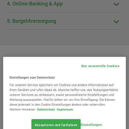
4. Online-Banking & App
5. Bargeldversorgung
Nur essentielle Cookies
Einstellungen zum Datenschutz
Für unseren Service speichern wir Cookies und andere Informationen auf
Ihren Geräten und rufen diese ab. Manche helfen uns, das Nutzungserlebnis
unserer Services zu verbessern, sowie personalisierte Empfehlungen und
Werbung auszuspielen. Hierfür bitten wir um Ihre Einwilligung. Sie können
diese jederzeit in den Cookie Einstellungen ändern oder widerrufen.
Weitere Hinweise:
Datenschutz
Impressum
Einstellungen
Akzeptieren und fortfahren