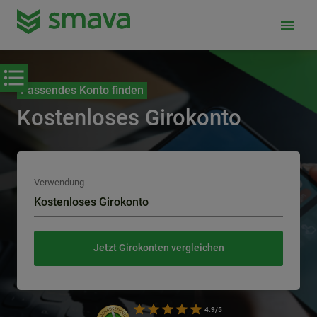
menu
Passendes Konto finden
Kostenloses Girokonto
Verwendung
Kostenloses Girokonto
Jetzt Girokonten vergleichen
4.9/5