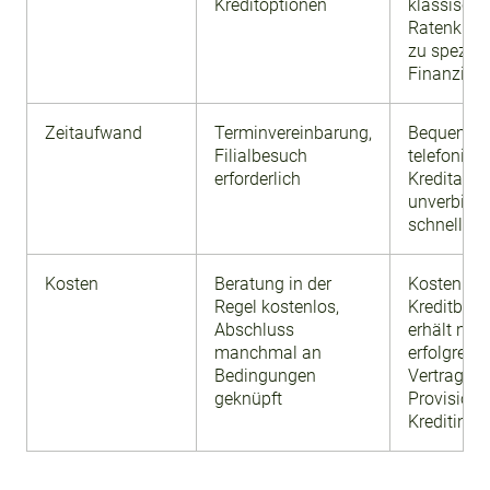
Kreditoptionen
klassisch
Ratenkredi
zu speziel
Finanzier
Zeitaufwand
Terminvereinbarung,
Bequem on
Filialbesuch
telefonisch
erforderlich
Kreditanfr
unverbindl
schnell ges
Kosten
Beratung in der
Kostenlos
Regel kostenlos,
Kreditber
Abschluss
erhält nur 
manchmal an
erfolgreic
Bedingungen
Vertragsab
geknüpft
Provision
Kreditinsti