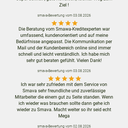
Ziel !
smava
-Bewertung vom
03.08.2026
star
star
star
star
Die Beratung vom Smawa-Kreditexperten war
umfassend, kundenorientiert und auf meine
Bedürfnisse angepasst. Die Kommunikation per
Mail und der Kundenbereich online sind immer
schnell und leicht verständlich. Ich habe mich
sehr gut beraten gefühlt. Vielen Dank!
smava
-Bewertung vom
03.08.2026
star
star
star
star
star
Ich war sehr zufrieden mit dem Service von
Smava sehr freundliche und zuverlässige
Mitarbeiter die einem gut zu Seite standen. Wenn
ich wieder was brauchen sollte dann gehe ich
wieder zu Smava. Macht weiter so ihr seid echt
Mega
smava
-Bewertung vom
02.08.2026