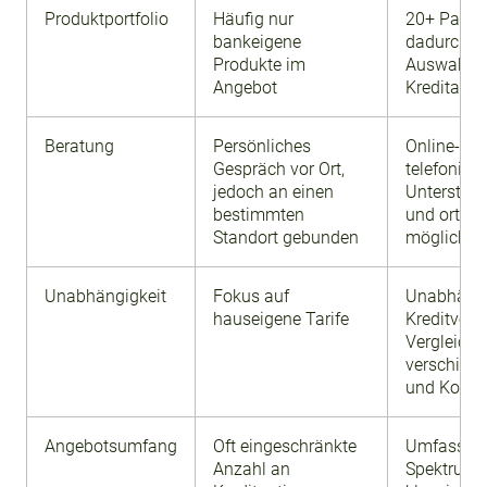
Produktportfolio
Häufig nur
20+ Partn
bankeigene
dadurch br
Produkte im
Auswahl m
Angebot
Kreditang
Beratung
Persönliches
Online-Be
Gespräch vor Ort,
telefonisc
jedoch an einen
Unterstütz
bestimmten
und ortsu
Standort gebunden
möglich
Unabhängigkeit
Fokus auf
Unabhäng
hauseigene Tarife
Kreditverm
Vergleich
verschied
und Kondi
Angebotsumfang
Oft eingeschränkte
Umfassen
Anzahl an
Spektrum: