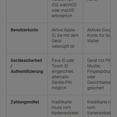
iOS, watchOS
oder macOS
erforderlich
Benutzerkonto
Aktive Apple-
Aktives Google-
ID, die mit dem
Konto für Googl
Gerät
Wallet
verknüpft ist
Gerätesicherheit
Face ID oder
Gerät mit PIN,
/
Touch ID
Muster,
Authentifizierung
eingerichtet,
Fingerabdruck
alternativ
oder
Geräte-PIN
Gesichtserkenn
möglich
gesichert
Zahlungsmittel
Kreditkarte
Kreditkarte mus
muss vom
vom
Kartenanbieter
Kartenanbieter f