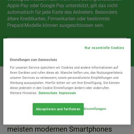
Apple Pay oder Google Pay unterstützt, gilt das nicht
automatisch für jede Karte des Anbieters. Besonders
ältere Kreditkarten, Firmenkarten oder bestimmte
Prepaid-Modelle können ausgeschlossen sein.
Passende Kreditkarten vergleichen
Nur essentielle Cookies
Einstellungen zum Datenschutz
Für unseren Service speichern wir Cookies und andere Informationen auf
Ihren Geräten und rufen diese ab. Manche helfen uns, das Nutzungserlebnis
unserer Services zu verbessern, sowie personalisierte Empfehlungen und
Werbung auszuspielen. Hierfür bitten wir um Ihre Einwilligung. Sie können
Voraussetzungen: Was Sie für die
diese jederzeit in den Cookie Einstellungen ändern oder widerrufen.
Weitere Hinweise:
Datenschutz
Impressum
Nutzung brauchen
Apple Pay und Google Pay stellen
Einstellungen
Akzeptieren und fortfahren
bestimmte technische und
persönliche Anforderungen. Die
meisten modernen Smartphones