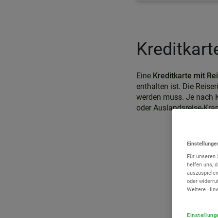
Kreditkart
Eine
Kreditkarte mit Re
enthalten ist. Die Reise
werden muss. Je nach K
oder Auslandsreise-Kra
Einstellung
Für unseren 
helfen uns, 
auszuspielen
oder widerru
Weitere Hin
Einstellung