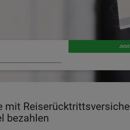
Jetzt
e mit Reiserücktrittsversich
el bezahlen