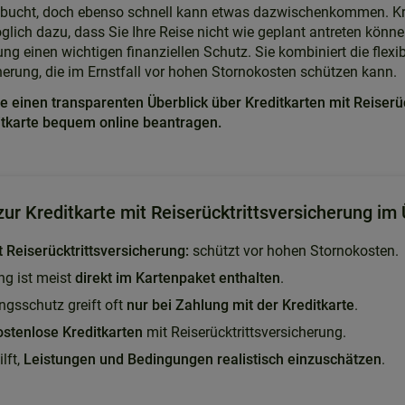
gebucht, doch ebenso schnell kann etwas dazwischenkommen. Kran
lich dazu, dass Sie Ihre Reise nicht wie geplant antreten können
ung einen wichtigen finanziellen Schutz. Sie kombiniert die flexi
cherung, die im Ernstfall vor hohen Stornokosten schützen kann.
e einen transparenten Überblick über Kreditkarten mit Reiserü
itkarte bequem online beantragen.
ur Kreditkarte mit Reiserücktrittsversicherung im 
t Reiserücktrittsversicherung:
schützt vor hohen Stornokosten.
ng ist meist
direkt im Kartenpaket enthalten
.
ngsschutz greift oft
nur bei Zahlung mit der Kreditkarte
.
ostenlose Kreditkarten
mit Reiserücktrittsversicherung.
lft,
Leistungen und Bedingungen realistisch einzuschätzen
.