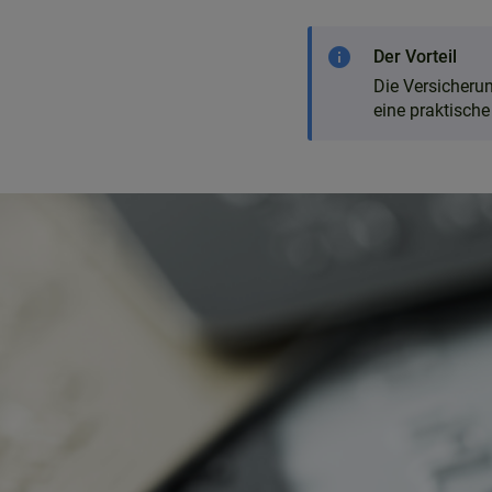
info
Der Vorteil
Die Versicherun
eine praktisch