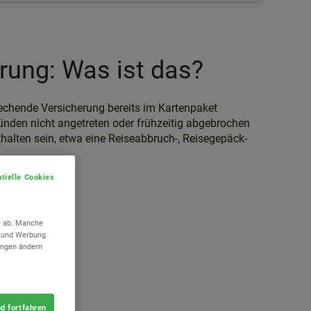
erung: Was ist das?
prechende Versicherung bereits im Kartenpaket
Gründen nicht angetreten oder frühzeitig abgebrochen
alten sein, etwa eine Reiseabbruch-, Reisegepäck-
tielle Cookies
e ab. Manche
n und Werbung
lungen ändern
d fortfahren