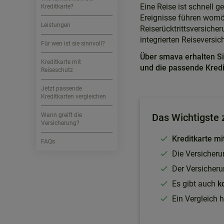
Eine Reise ist schnell 
Kreditkarte?
Ereignisse führen womög
Leistungen
Reiserücktrittsversicher
integrierten Reiseversi
Für wen ist sie sinnvoll?
Über smava erhalten Si
Kreditkarte mit
und die passende Kred
Reiseschutz
Jetzt passende
Kreditkarten vergleichen
Wann greift die
Das Wichtigste z
Versicherung?
Kreditkarte mi
FAQs
Die Versicheru
Der Versicheru
Es gibt auch
k
Ein Vergleich hi