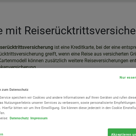
e mit Reiserücktrittsversich
iserücktrittsversicherung
ist eine Kreditkarte, bei der eine ents
rücktrittsversicherung greift, wenn eine Reise aus versicherten 
artenmodell können zusätzlich weitere Reiseversicherungen enth
nkenversicherung.
Nur essen
en zum Datenschutz
Service speichern wir Cookies und andere Informationen auf Ihren Geräten und rufen dies
das Nutzungserlebnis unserer Services zu verbessern, sowie personalisierte Empfehlunge
. Hierfür bitten wir um Ihre Einwilligung. Sie können diese jederzeit in den Cookie Einstel
fen.
weise:
Datenschutz
Impressum
en
Akzeptieren un