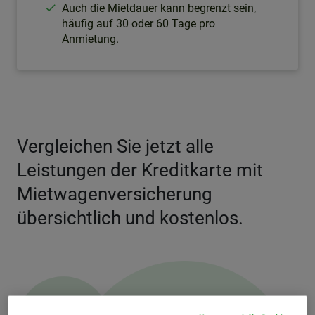
Auch die Mietdauer kann begrenzt sein,
häufig auf 30 oder 60 Tage pro
Anmietung.
Vergleichen Sie jetzt alle
Leistungen der Kreditkarte mit
Mietwagenversicherung
übersichtlich und kostenlos.