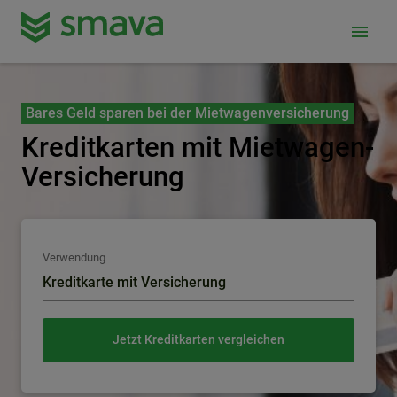
menu
Bares Geld sparen bei der Mietwagenversicherung
Kreditkarten mit Mietwagen-
Versicherung
Verwendung
Kreditkarte mit Versicherung
Jetzt Kreditkarten vergleichen