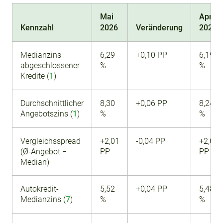
Mai
Apr.
Kennzahl
2026
Veränderung
2026
Medianzins
6,29
+0,10 PP
6,19
abgeschlossener
%
%
Kredite (
1
)
Durchschnittlicher
8,30
+0,06 PP
8,24
Angebotszins (
1
)
%
%
Vergleichsspread
+2,01
-0,04 PP
+2,05
(Ø-Angebot −
PP
PP
Median)
Autokredit-
5,52
+0,04 PP
5,48
Medianzins (
7
)
%
%