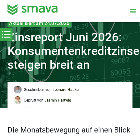
menu
Aktualisiert am 24.07.2026
Zinsreport Juni 2026:
Konsumentenkreditzinse
steigen breit an
Geschrieben von
Leonard Haaker
Geprüft von
Jasmin Hartwig
Die Monatsbewegung auf einen Blick