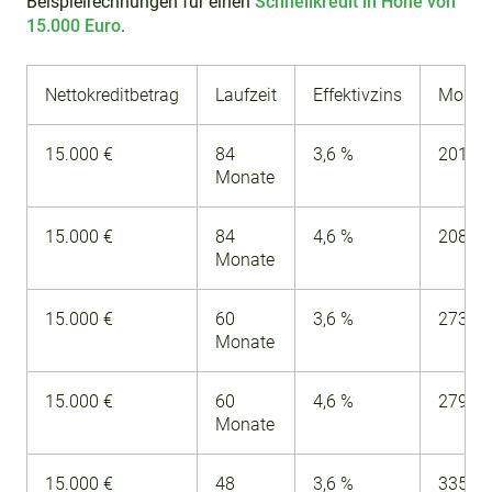
Beispielrechnungen für einen
Schnellkredit in Höhe von
15.000 Euro
.
Nettokreditbetrag
Laufzeit
Effektivzins
Monats
15.000 €
84
3,6 %
201,88
Monate
15.000 €
84
4,6 %
208,54
Monate
15.000 €
60
3,6 %
273,16
Monate
15.000 €
60
4,6 %
279,68
Monate
15.000 €
48
3,6 %
335,62