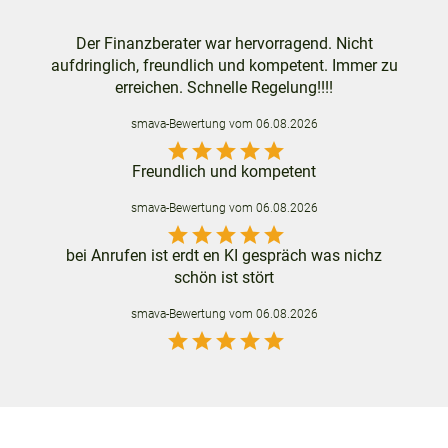
Der Finanzberater war hervorragend. Nicht
aufdringlich, freundlich und kompetent. Immer zu
erreichen. Schnelle Regelung!!!!
smava
-Bewertung vom
06.08.2026
star
star
star
star
star
Freundlich und kompetent
smava
-Bewertung vom
06.08.2026
star
star
star
star
star
bei Anrufen ist erdt en KI gespräch was nichz
schön ist stört
smava
-Bewertung vom
06.08.2026
star
star
star
star
star