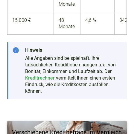
Monate
15.000 €
48
4,6 %
342,09
Monate
info
Hinweis
Alle Angaben sind beispielhaft. Ihre
tatsächlichen Konditionen hängen u. a. von
Bonität, Einkommen und Laufzeit ab. Der
Kreditrechner
vermittelt Ihnen einen ersten
Eindruck, wie die Kreditkosten ausfallen
können.
Verschiedene Kreditbeträge im Vergleich