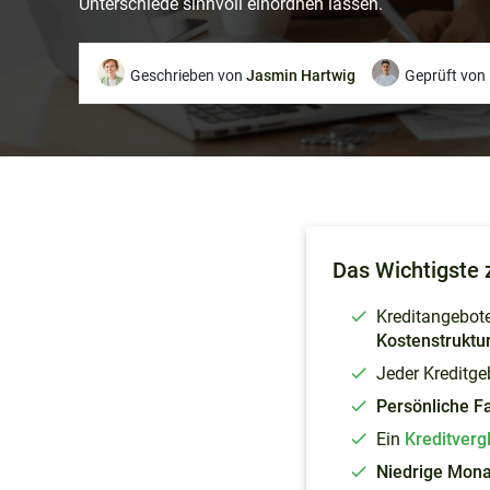
Unterschiede sinnvoll einordnen lassen.
Geschrieben von
Jasmin Hartwig
Geprüft von
Einflussfaktoren
Das Wichtigste 
Bedeutung des Marktzins
Kreditangebote
Diese Rolle spielen
Kostenstruktu
Zusatzkosten
Jeder Kreditge
So hilft der Kreditvergleich
Persönliche F
So finden Sie den
Ein
Kreditverg
passenden Kredit
Niedrige Mona