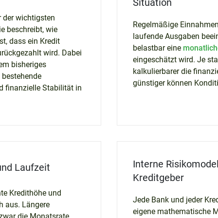
Situation
r der wichtigsten
Regelmäßige Einnahmen,
ie beschreibt, wie
laufende Ausgaben beein
st, dass ein Kredit
belastbar eine
monatlich
ückgezahlt wird. Dabei
eingeschätzt wird. Je sta
rem bisheriges
kalkulierbarer die finanzi
, bestehende
günstiger können Kondit
finanzielle Stabilität in
Interne Risikomodel
nd Laufzeit
Kreditgeber
te Kredithöhe und
Jede Bank und jeder Kred
h aus. Längere
eigene mathematische M
zwar die Monatsrate,