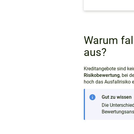
FAQs
Weitere Themen
Warum fal
aus?
Kreditangebote sind kei
Risikobewertung
, bei 
hoch das Ausfallrisiko 
info
Gut zu wissen
Die Unterschied
Bewertungsansä