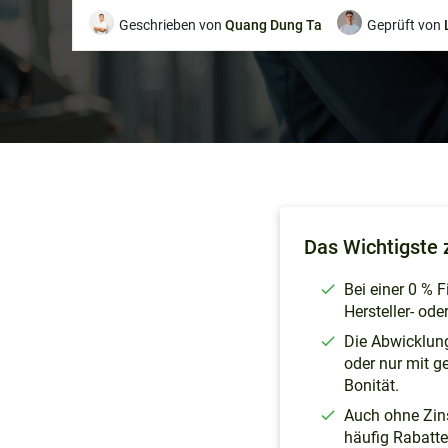
Geschrieben von
Quang Dung Ta
Geprüft von
Überblick
Das Wichtigste 
Was ist eine 0 %
Finanzierung beim Auto?
Bei einer 0 % 
Hersteller- od
Vor- und Nachteile
Die Abwicklung 
FAQs
oder nur mit g
Bonität.
Weitere Themen
Auch ohne Zins
häufig Rabatte