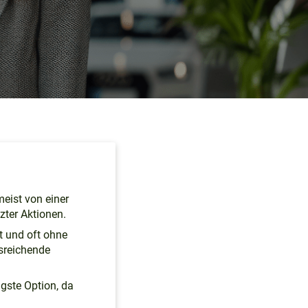
meist von einer
zter Aktionen.
gt und oft ohne
usreichende
gste Option, da