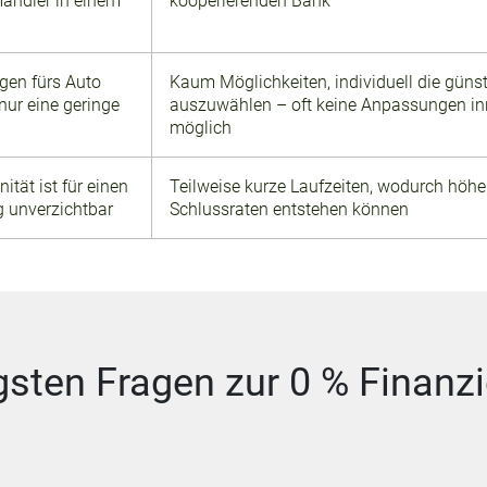
Händler in einem
kooperierenden Bank
gen fürs Auto
Kaum Möglichkeiten, individuell die güns
nur eine geringe
auszuwählen – oft keine Anpassungen in
möglich
ität ist für einen
Teilweise kurze Laufzeiten, wodurch höh
g unverzichtbar
Schlussraten entstehen können
gsten Fragen zur 0 % Finanz