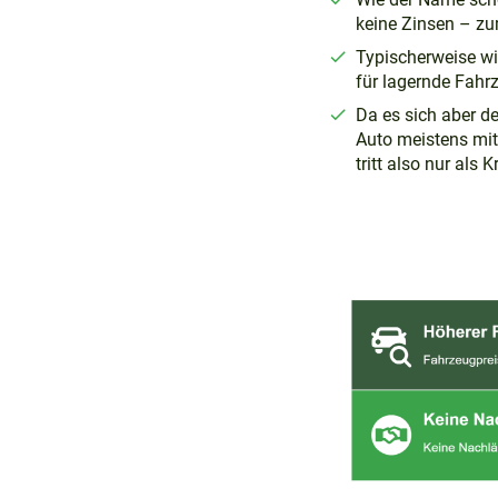
keine Zinsen – z
Typischerweise wi
für lagernde Fah
Da es sich aber d
Auto meistens mit 
tritt also nur als K