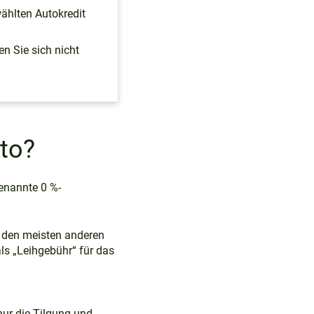
wählten Autokredit
n Sie sich nicht
uto?
enannte 0 %-
i den meisten anderen
als „Leihgebühr“ für das
nur die Tilgung und