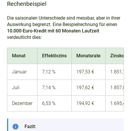
Rechenbeispiel
Die saisonalen Unterschiede sind messbar, aber in ihrer
Auswirkung begrenzt. Eine Beispielrechnung für einen
10.000-Euro-Kredit mit 60 Monaten Laufzeit
verdeutlicht dies:
Monat
Effektivzins
Monatsrate
Zinskost
Januar
7,12 %
197,53 €
1.851,78 
Juli
7,14 %
197,62 €
1.857,09 
Dezember
6,53 %
194,92 €
1.695,43 
info
Fazit: