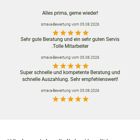
Alles prima, gerne wieder!
smava
-Bewertung vom
05.08.2026
star
star
star
star
star
Sehr gute Beratung und ein sehr guten Servis
.Tolle Mitarbeiter
smava
-Bewertung vom
05.08.2026
star
star
star
star
star
Super schnelle und kompetente Beratung und
schnelle Auszahlung. Sehr empfehlenswert!
smava
-Bewertung vom
05.08.2026
star
star
star
star
star