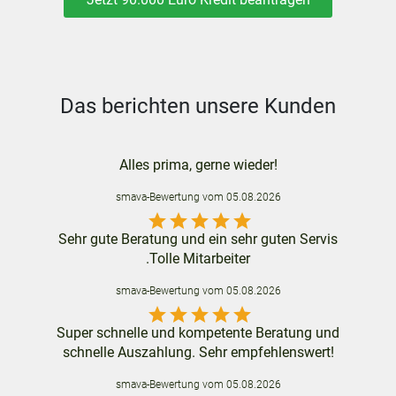
Das berichten unsere Kunden
Alles prima, gerne wieder!
smava
-Bewertung vom
05.08.2026
star
star
star
star
star
Sehr gute Beratung und ein sehr guten Servis
.Tolle Mitarbeiter
smava
-Bewertung vom
05.08.2026
star
star
star
star
star
Super schnelle und kompetente Beratung und
schnelle Auszahlung. Sehr empfehlenswert!
smava
-Bewertung vom
05.08.2026