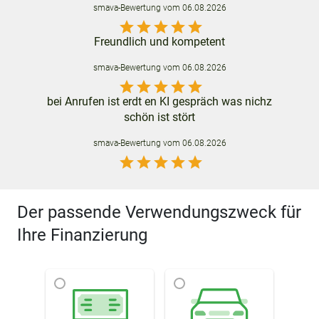
smava
-Bewertung vom
06.08.2026
star
star
star
star
star
Freundlich und kompetent
smava
-Bewertung vom
06.08.2026
star
star
star
star
star
bei Anrufen ist erdt en KI gespräch was nichz
schön ist stört
smava
-Bewertung vom
06.08.2026
star
star
star
star
star
Der passende Verwendungszweck für
Ihre Finanzierung