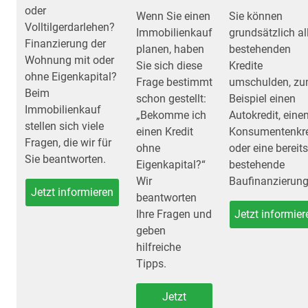
oder
Wenn Sie einen
Sie können
Volltilgerdarlehen?
Immobilienkauf
grundsätzlich al
Finanzierung der
planen, haben
bestehenden
Wohnung mit oder
Sie sich diese
Kredite
ohne Eigenkapital?
Frage bestimmt
umschulden, z
Beim
schon gestellt:
Beispiel einen
Immobilienkauf
„Bekomme ich
Autokredit, eine
stellen sich viele
einen Kredit
Konsumentenkre
Fragen, die wir für
ohne
oder eine bereits
Sie beantworten.
Eigenkapital?“
bestehende
Wir
Baufinanzierung
Jetzt informieren
beantworten
Ihre Fragen und
Jetzt informier
geben
hilfreiche
Tipps.
Jetzt