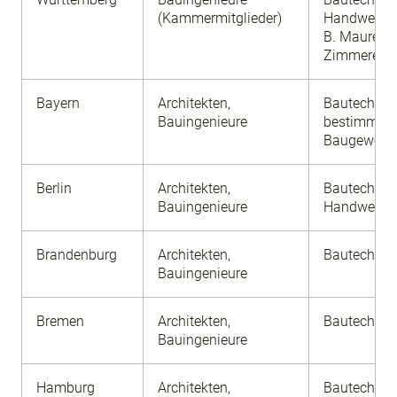
(Kammermitglieder)
Handwerksm
B. Maurer- 
Zimmererme
Bayern
Architekten,
Bautechnike
Bauingenieure
bestimmter
Baugewerk
Berlin
Architekten,
Bautechnike
Bauingenieure
Handwerksm
Brandenburg
Architekten,
Bautechnike
Bauingenieure
Bremen
Architekten,
Bautechnike
Bauingenieure
Hamburg
Architekten,
Bautechnike