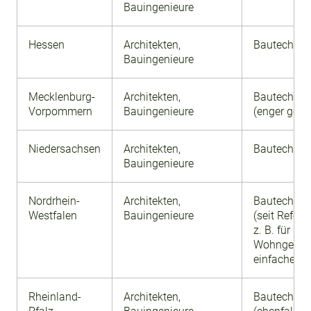
Bauingenieure
Hessen
Architekten,
Bautechnike
Bauingenieure
Mecklenburg-
Architekten,
Bautechnike
Vorpommern
Bauingenieure
(enger gefa
Niedersachsen
Architekten,
Bautechnike
Bauingenieure
Nordrhein-
Architekten,
Bautechnike
Westfalen
Bauingenieure
(seit Reform
z. B. für
Wohngebä
einfacher Ar
Rheinland-
Architekten,
Bautechnike