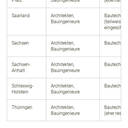
Pfalz
Bauingenieure
(ebenfalls e
Saarland
Architekten,
Bautechnike
Bauingenieure
(teilweise
eingeschrän
Sachsen
Architekten,
Bautechnike
Bauingenieure
Sachsen-
Architekten,
Bautechnike
Anhalt
Bauingenieure
Schleswig-
Architekten,
Bautechnike
Holstein
Bauingenieure
Thüringen
Architekten,
Bautechnike
Bauingenieure
(eher restrik