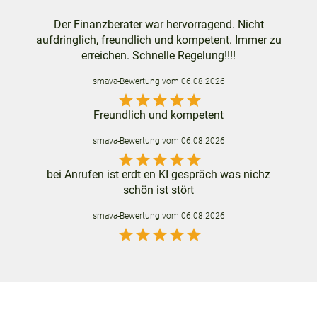
Der Finanzberater war hervorragend. Nicht
aufdringlich, freundlich und kompetent. Immer zu
erreichen. Schnelle Regelung!!!!
smava
-Bewertung vom
06.08.2026
star
star
star
star
star
Freundlich und kompetent
smava
-Bewertung vom
06.08.2026
star
star
star
star
star
bei Anrufen ist erdt en KI gespräch was nichz
schön ist stört
smava
-Bewertung vom
06.08.2026
star
star
star
star
star