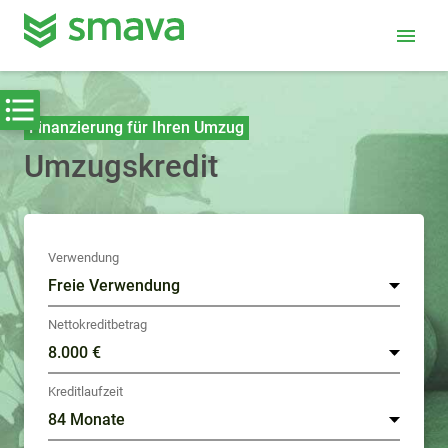
menu
Finanzierung für Ihren Umzug
Umzugskredit
Verwendung
Nettokreditbetrag
Kreditlaufzeit